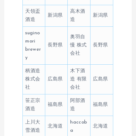
天領盃
高木酒
新潟県
新潟県
酒造
造
sugino
奥羽自
mori
長野県
慢 株式
長野県
brewer
会社
y
柄酒造
木下酒
株式会
広島県
造 有限
広島県
社
会社
笹正宗
阿部酒
福島県
福島県
酒造
造
上川大
haccob
北海道
北海道
雪酒造
a