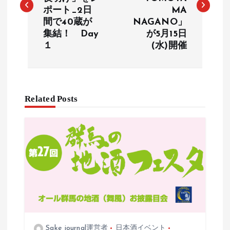
ビ
ポート_2日
MA
間で40蔵が
NAGANO」
ゲ
集結！ Day
が5月15日
１
(水)開催
ー
シ
ョ
Related Posts
ン
Sake journal運営者
日本酒イベント