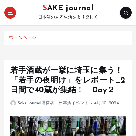
コ
SAKE journal
ン
テ
日本酒のある生活をより楽しく
ン
ツ
ホームページ
へ
移
動
若手酒蔵が一挙に埼玉に集う！
「若手の夜明け」をレポート_2
日間で40蔵が集結！ Day２
Sake journal運営者
日本酒イベント
4月 10, 2024