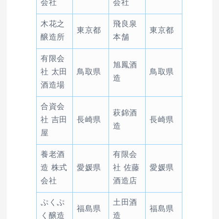
会社
会社
木花之
飛良泉
東京都
東京都
醸造所
本舗
有限会
旭鳳酒
社 太田
鳥取県
鳥取県
造
酒造場
合資会
萩錦酒
社 吉田
長崎県
長崎県
造
屋
養老酒
有限会
造 株式
愛媛県
社 佐藤
愛媛県
会社
酒造店
ぷくぷ
土田酒
福島県
福島県
く醸造
造