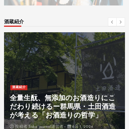
酒蔵紹介
酒蔵紹介
埼玉県深谷市・滝澤酒造｜醪を試
飲した時の感動を形に。レンガ造
りの酒蔵でスパークリング日本酒
を醸す。
投稿者
Sake journal運営者
5月 28, 2024