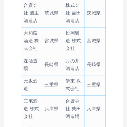
合資会
株式会
社 浦里
茨城県
社 吉田
茨城県
酒造店
酒造店
大和蔵
松岡醸
酒造 株
宮城県
造 株式
宮城県
式会社
会社
森酒造
月の井
長崎県
長崎県
場
酒造店
元坂酒
伊東 株
三重県
三重県
造
式会社
三宅酒
合資会
造 株式
兵庫県
社 柴田
兵庫県
会社
酒造場