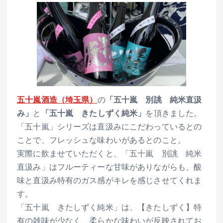
五十嵐酒造（埼玉県）
の
「五十嵐 別誂 純米直汲
み」
と
「五十嵐 きたしずく純米」
を頂きました。
「五十嵐」シリーズは直汲みにこだわっているとの
ことで、フレッシュな味わいがあるとのこと。
実際に飲ませていただくと、「五十嵐 別誂 純米
直汲み」はフルーティーな甘味がありながらも、酸
味と直汲み特有のガス感がキレを感じさせてくれま
す。
「五十嵐 きたしずく純米」は、【きたしずく】特
有の雑味が少なく、柔らかな味わいが反映されてお