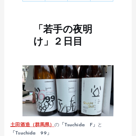
「若手の夜明
け」２日目
土田酒造（群馬県）
の
「Tsuchida F」
と
「Tsuchida 99」