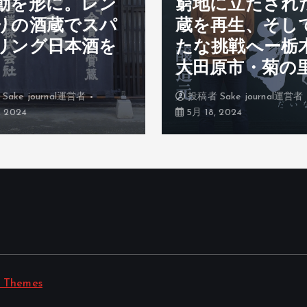
動を形に。レン
窮地に立たされ
りの酒蔵でスパ
蔵を再生、そし
リング日本酒を
たな挑戦へー栃
。
大田原市・菊の
者
Sake journal運営者
投稿者
Sake journal運営者
 2024
5月 18, 2024
t Themes