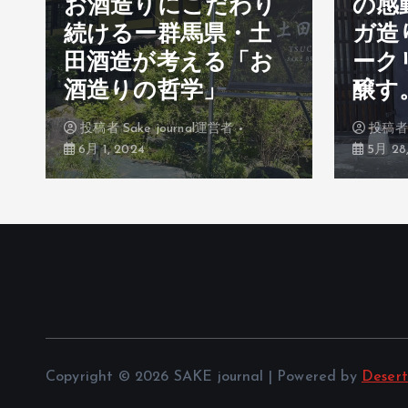
お酒造りにこだわり
の感
続けるー群馬県・土
ガ造
松
田酒造が考える「お
ーク
酒造りの哲学」
醸す
投稿者
Sake journal運営者
投稿
6月 1, 2024
5月 28,
Copyright © 2026 SAKE journal | Powered by
Deser