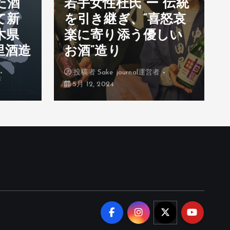
た酒
若手女性杜氏 ー 伝統
て新
を引き継ぎ、“喜怒哀
木県
楽に寄り添う優しい
里酒造
お酒”造り
投稿者
Sake journal運営者
5月 12, 2024