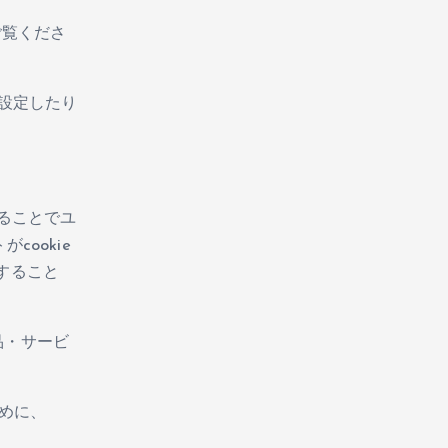
ご覧くださ
を設定したり
することでユ
ookie
すること
品・サービ
ために、