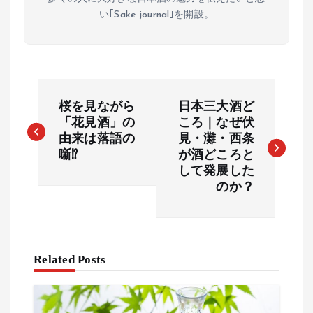
い｢Sake journal｣を開設。
投
桜を見ながら
日本三大酒ど
稿
「花見酒」の
ころ｜なぜ伏
由来は落語の
見・灘・西条
ナ
噺⁉︎
が酒どころと
ビ
して発展した
のか？
ゲ
ー
シ
Related Posts
ョ