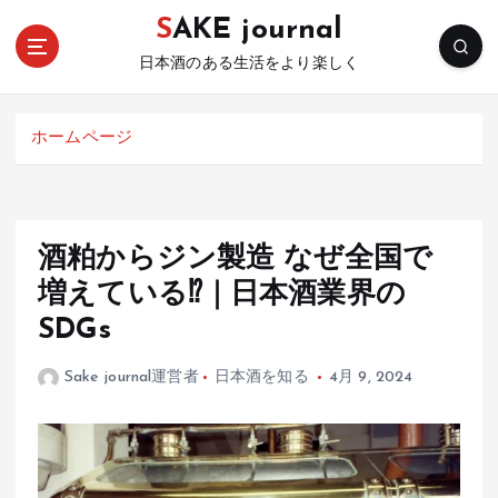
コ
SAKE journal
ン
テ
日本酒のある生活をより楽しく
ン
ツ
ホームページ
へ
移
動
酒粕からジン製造 なぜ全国で
増えている⁉︎｜日本酒業界の
SDGs
Sake journal運営者
日本酒を知る
4月 9, 2024