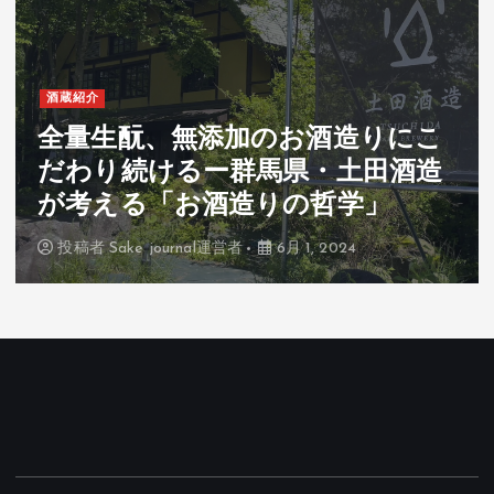
酒蔵紹介
全量生酛、無添加のお酒造りにこ
だわり続けるー群馬県・土田酒造
が考える「お酒造りの哲学」
投稿者
Sake journal運営者
6月 1, 2024